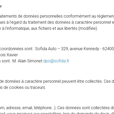
se
 traitements de données personnelles conformément au règlemen
ques à l’égard du traitement des données à caractère personnel et
 à l’informatique, aux fichiers et aux libertés (modifiée).
es coordonnées sont : Sofida Auto – 329, avenue Kennedy - 624
ois Xavier
 sont : M. Alain Simonet
dpo@sofida.fr
ypes de données à caractère personnel peuvent être collectés. C
is de cookies ou traceurs.
rénom, adresse, email, téléphone…). Ces données sont collectées
ct, vous inscrivez aux newsletters, lors de demande de devis, d’o