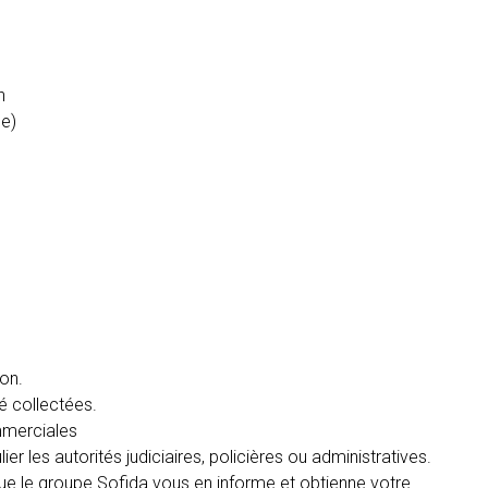
n
le)
ion.
é collectées.
mmerciales
r les autorités judiciaires, policières ou administratives.
e le groupe Sofida vous en informe et obtienne votre