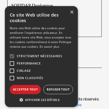
SOFIDAP Dunkerque
×
Ce site Web utilise des
Rue de l’Abattoir ZAC Ecopark
cookies
59640 Dunkerque
Notre site Web utilise des cookies pour
Tél :
03 28 24 52 52
améliorer l'expérience utilisateur. En
utilisant notre site Web, vous acceptez tous
les cookies conformément à notre Politique
relative aux cookies.
En savoir plus
Une société du
STRICTEMENT NÉCESSAIRES
NOUS SUIVRE
PERFORMANCE
CIBLAGE
Facebook
NON CLASSIFIÉS
ACCEPTER TOUT
REFUSER TOUT
© 2026 - SOFIDAP Dunkerque. Tous droits réservés.
AFFICHER LES DÉTAILS
Réalisation :
Nextlane Livestore