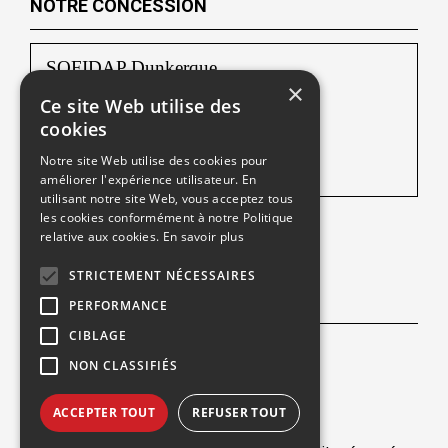
NOTRE CONCESSION
SOFIDAP Dunkerque
×
Ce site Web utilise des
Rue de l’Abattoir ZAC Ecopark
cookies
59640 Dunkerque
Notre site Web utilise des cookies pour
Tél :
03 28 24 52 52
améliorer l'expérience utilisateur. En
utilisant notre site Web, vous acceptez tous
les cookies conformément à notre Politique
relative aux cookies.
En savoir plus
Une société du
STRICTEMENT NÉCESSAIRES
NOUS SUIVRE
PERFORMANCE
CIBLAGE
Facebook
NON CLASSIFIÉS
ACCEPTER TOUT
REFUSER TOUT