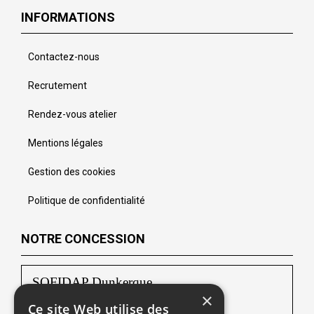
INFORMATIONS
Contactez-nous
Recrutement
Rendez-vous atelier
Mentions légales
Gestion des cookies
Politique de confidentialité
NOTRE CONCESSION
SOFIDAP Dunkerque
×
Ce site Web utilise des
Rue de l’Abattoir ZAC Ecopark