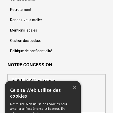
Recrutement
Rendez-vous atelier
Mentions légales
Gestion des cookies
Politique de confidentialité
NOTRE CONCESSION
SOFIDAP Dunkerque
×
Ce site Web utilise des
Rue de l’Abattoir ZAC Ecopark
cookies
59640 Dunkerque
Notre site Web utilise des cookies pour
Tél :
03 28 24 52 52
améliorer l'expérience utilisateur. En