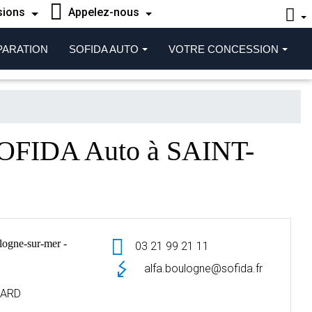
sions
Appelez-nous
PARATION
SOFIDA AUTO
VOTRE CONCESSION
OFIDA Auto à SAINT-
ne-sur-mer -
03 21 99 21 11
alfa.boulogne@sofida.fr
NARD