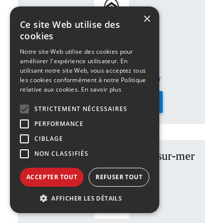
×
Ce site Web utilise des
cookies
64 boulevard de la Liane
62360 SAINT-LÉONARD
Notre site Web utilise des cookies pour
améliorer l'expérience utilisateur. En
03 21 99 21 11
utilisant notre site Web, vous acceptez tous
citroen.boulogne@sofida.fr
les cookies conformément à notre Politique
relative aux cookies.
En savoir plus
NOTRE CONCESSION
STRICTEMENT NÉCESSAIRES
PERFORMANCE
CIBLAGE
ALFA ROMEO Boulogne-sur-mer
NON CLASSIFIÉS
- SOFIDA Auto
ACCEPTER TOUT
REFUSER TOUT
AFFICHER LES DÉTAILS